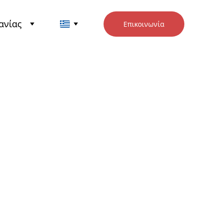
ανίας
Επικοινωνία
μοι Ομαλοί
ές (Soft Starters)