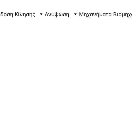
δοση Κίνησης
Ανύψωση
Μηχανήματα Βιομηχ
Αυτόνο
Εκκινητ
- WEG