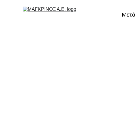
Μετά
Αρχική
›
Μετάδοση Κίνησης
›
Γραμμικοί Ενεργοποιητές
›
Ενε