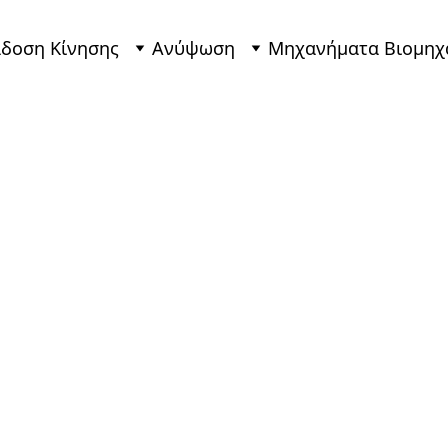
δοση Κίνησης
Ανύψωση
Μηχανήματα Βιομηχ
ργοποιητές Αλυσοστήλης TSUBAKI