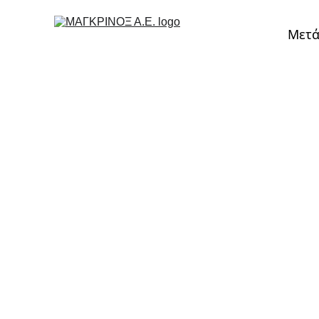
Μετά
Αρχική
›
Ανύψωση
›
Γερανογέφυρες
›
Γερανογέφυρες ABUS