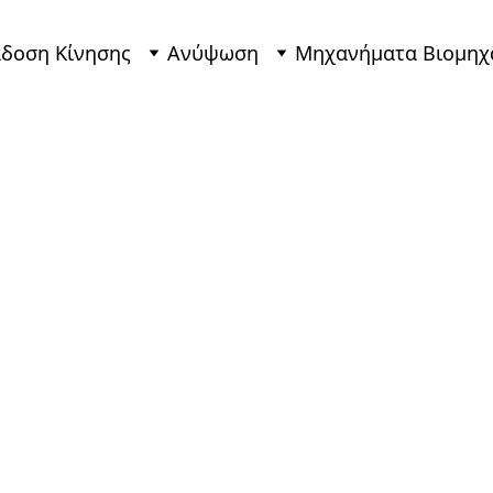
δοση Κίνησης
Ανύψωση
Μηχανήματα Βιομηχ
Ηλεκτρ
Συρματ
Τυμπάν