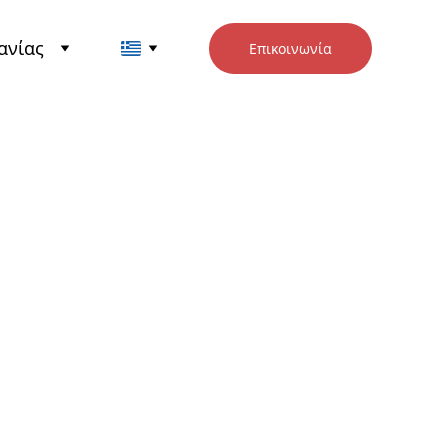
ανίας
Επικοινωνία
ικά Βαρούλκα
όσχοινου Διπλού
ου Τύπου Z -