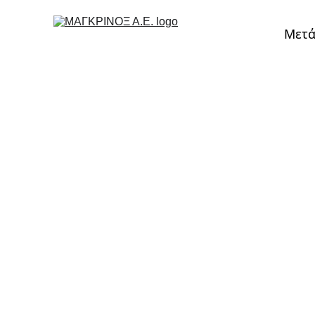
Μετά
Αρχική
›
Μετάδοση Κίνησης
›
Κόπλερ & Σφιγκτήρες
›
Κόπλε