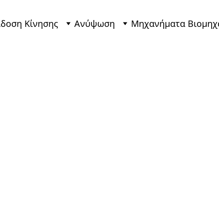
δοση Κίνησης
Ανύψωση
Μηχανήματα Βιομηχ
ρ FLENDER N-Eupex