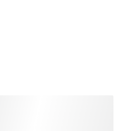
καθολική 
ροπή TKN 12–85.000 Nm
ATEX 2014/34/EU)
N-EUPEX DS
–50 °C έως +100 