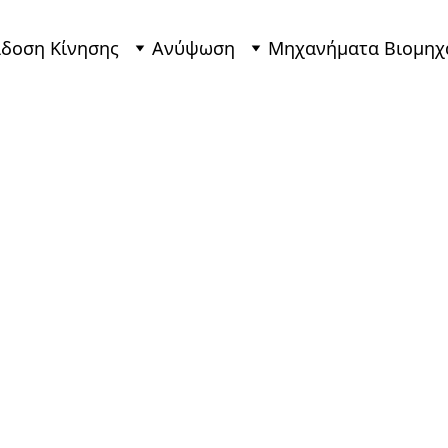
δοση Κίνησης
Ανύψωση
Μηχανήματα Βιομηχ
Μονοφ
Ασύγχ
Ηλεκτρ