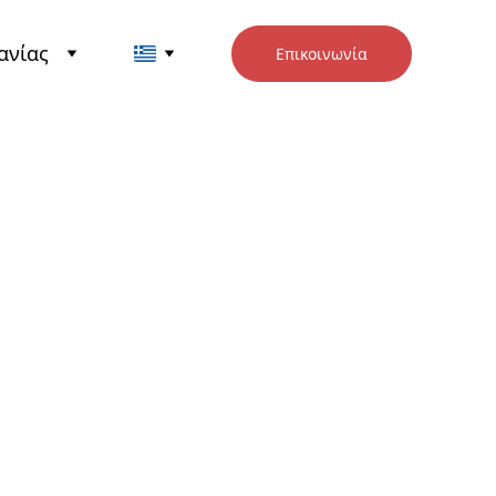
ανίας
Επικοινωνία
tarters (Εκκινητές
ρων) - NORD