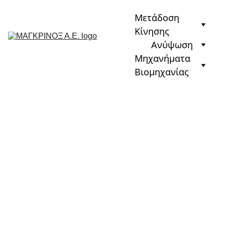
Μετάδοση 
Κίνησης
Ανύψωση
Μηχανήματα 
Βιομηχανίας
Αρχική
›
Ανύψωση
›
Περιστροφικοί 
Γερανοί (JIB)
›
Περιστροφικοί Γερανοί 
(JIB) ABUS