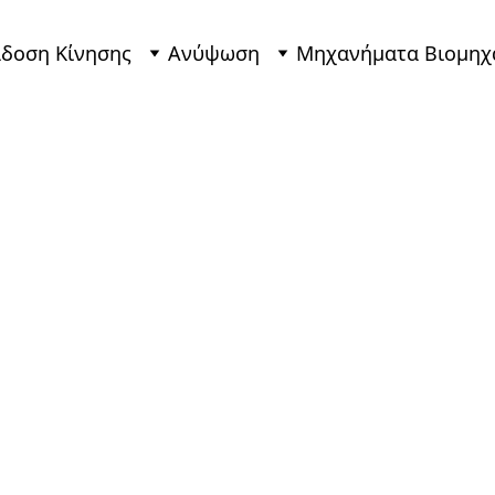
δοση Κίνησης
Ανύψωση
Μηχανήματα Βιομηχ
Τριφασ
Ηλεκτρ
χαμηλή