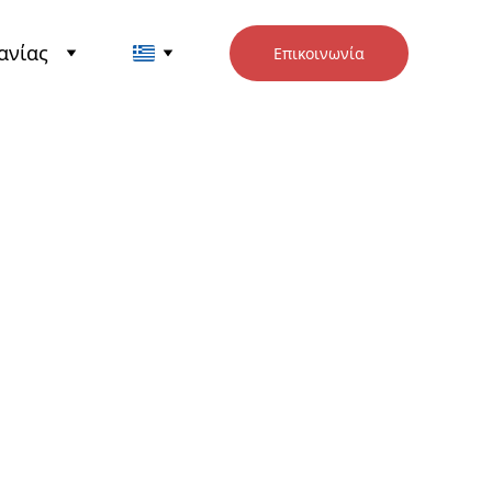
ανίας
Επικοινωνία
ικοί
οκινητήρες
ς τάσης IEC -